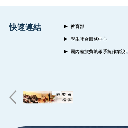
:::
快速連結
教育部
學生聯合服務中心
國內差旅費填報系統作業說
:::