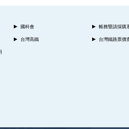
國科會
帳務暨請採購
台灣高鐵
台灣鐵路票價
明