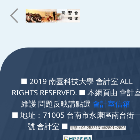
:::
■ 2019 南臺科技大學 會計室 ALL
RIGHTS RESERVED. ■ 本網頁由 會計
維護 問題反映請點選
會計室信箱
■ 地址：71005 台南市永康區南台街
號 會計室 ■
電話：06-2533131轉2801~2803