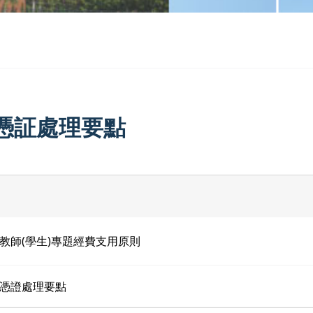
憑証處理要點
教師(學生)專題經費支用原則
憑證處理要點