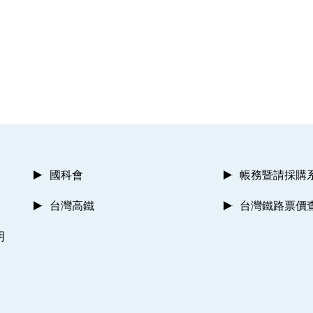
國科會
帳務暨請採購
台灣高鐵
台灣鐵路票價
明