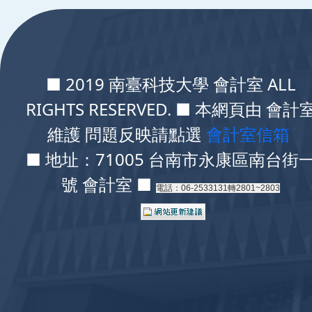
:::
■ 2019 南臺科技大學 會計室 ALL
RIGHTS RESERVED. ■ 本網頁由 會計
維護 問題反映請點選
會計室信箱
■ 地址：71005 台南市永康區南台街
號 會計室 ■
電話：06-2533131轉2801~2803