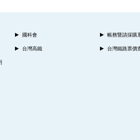
國科會
帳務暨請採購
台灣高鐵
台灣鐵路票價
明