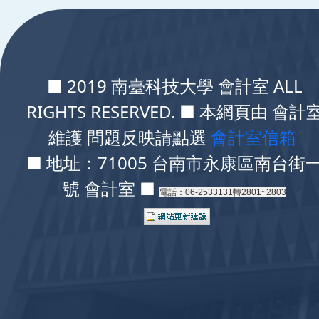
:::
■ 2019 南臺科技大學 會計室 ALL
RIGHTS RESERVED. ■ 本網頁由 會計
維護 問題反映請點選
會計室信箱
■ 地址：71005 台南市永康區南台街
號 會計室 ■
電話：06-2533131轉2801~2803