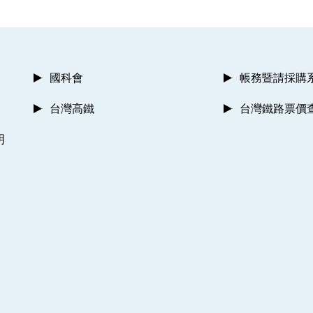
國科會
帳務暨請採購
台灣高鐵
台灣鐵路票價
明